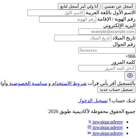
أسجل عن نفسي
أنا ولي أمر أسجل لتابع
الاسم الأول باللغة العربية
رقم الهوية / الإقامة
البريد الإلكتروني
تاريخ الميلاد
رقم الجوال
966+
كلمة المرور
بالتسجيل أقر بأني قرأت
شروط الاستخدام
و
سياسية الخصوصية
وأوا
تسجيل حساب جديد
لديك حساب؟
تسجيل الدخول
جميع الحقوق محفوظة لأكاديمية طويق 2026
tuwaiqacademy
tuwaiqacademy
tuwaiqacademy